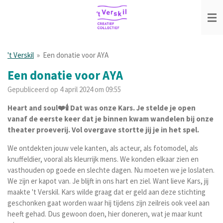
Ga
direct
naar
de
hoofdinhoud
't Verskil
»
Een donatie voor AYA
Een donatie voor AYA
Gepubliceerd op 4 april 2024 om 09:55
Heart and soul❤️🕯️ Dat was onze Kars. Je stelde je open
vanaf de eerste keer dat je binnen kwam wandelen bij onze
theater proeverij. Vol overgave stortte jij je in het spel.
We ontdekten jouw vele kanten, als acteur, als fotomodel, als
knuffeldier, vooral als kleurrijk mens. We konden elkaar zien en
vasthouden op goede en slechte dagen. Nu moeten we je loslaten.
We zijn er kapot van. Je blijft in ons hart en ziel. Want lieve Kars, jij
maakte 't Verskil. Kars wilde graag dat er geld aan deze stichting
geschonken gaat worden waar hij tijdens zijn zeilreis ook veel aan
heeft gehad. Dus gewoon doen, hier doneren, wat je maar kunt