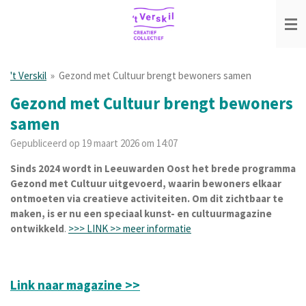
Ga
direct
naar
de
hoofdinhoud
't Verskil
»
Gezond met Cultuur brengt bewoners samen
Gezond met Cultuur brengt bewoners
samen
Gepubliceerd op 19 maart 2026 om 14:07
Sinds 2024 wordt in Leeuwarden Oost het brede programma
Gezond met Cultuur uitgevoerd, waarin bewoners elkaar
ontmoeten via creatieve activiteiten. Om dit zichtbaar te
maken, is er nu een speciaal kunst- en cultuurmagazine
ontwikkeld
.
>>> LINK >> meer informatie
Link naar magazine >>