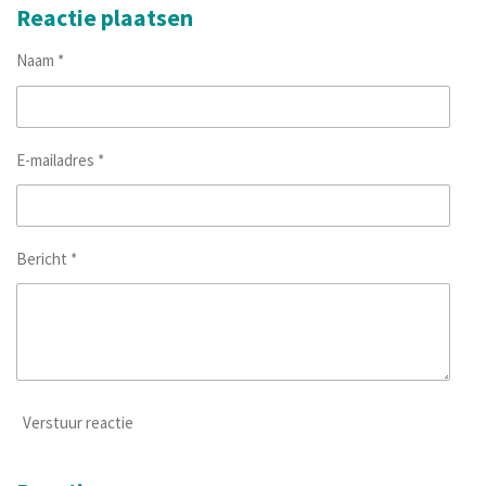
e
l
r
e
Reactie plaatsen
n
e
n
Naam *
E-mailadres *
Bericht *
Verstuur reactie