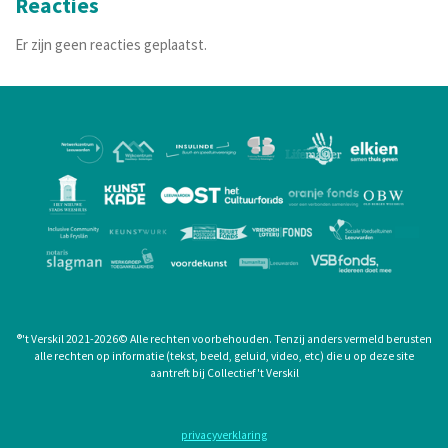
Reacties
Er zijn geen reacties geplaatst.
®
't Verskil 2021-2026
©
Alle rechten voorbehouden. Tenzij anders vermeld berusten
alle rechten op informatie (tekst, beeld, geluid, video, etc) die u op deze site
aantreft bij Collectief 't Verskil
privacyverklaring