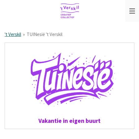
Ga
direct
naar
de
hoofdinhoud
't Verskil
»
TUINesië 't Verskil
Vakantie in eigen buurt