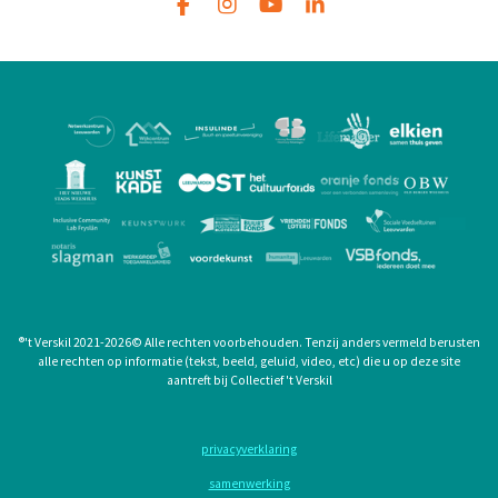
F
I
Y
L
a
n
o
i
c
s
u
n
e
t
T
k
b
a
u
e
o
g
b
d
o
r
e
I
k
a
n
m
®
't Verskil 2021-2026
©
Alle rechten voorbehouden. Tenzij anders vermeld berusten
alle rechten op informatie (tekst, beeld, geluid, video, etc) die u op deze site
aantreft bij Collectief 't Verskil
privacyverklaring
samenwerking