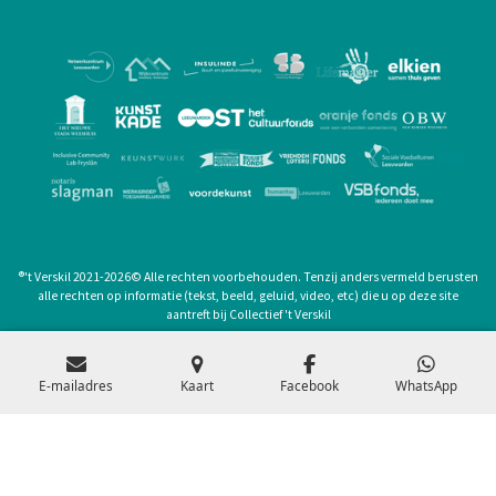
®
't Verskil 2021-2026
©
Alle rechten voorbehouden. Tenzij anders vermeld berusten
alle rechten op informatie (tekst, beeld, geluid, video, etc) die u op deze site
aantreft bij Collectief 't Verskil
privacyverklaring
E-mailadres
Kaart
Facebook
WhatsApp
samenwerking
nieuwsbrief
Archief