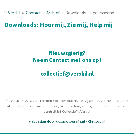
't Verskil
»
Contact
»
Archief
»
Downloads - Liedjesavond
Downloads: Hoor mij, Zie mij, Help mij
Nieuwsgierig?
Neem Contact met ons op!
collectief@verskil.nl
®
't Verskil 2022
©
Alle rechten voorbehouden. Tenzij anders vermeld berusten
alle rechten op informatie (tekst, beeld, geluid, video, etc) die u op deze site
aantreft bij Collectief 't Verskil
webdesign door cktopfotografie.nl / Christop.nl