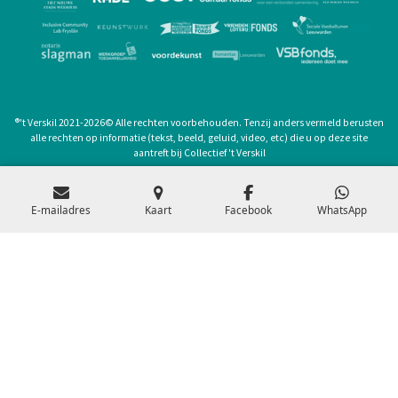
®
't Verskil 2021-2026
©
Alle rechten voorbehouden. Tenzij anders vermeld berusten
alle rechten op informatie (tekst, beeld, geluid, video, etc) die u op deze site
aantreft bij Collectief 't Verskil
privacyverklaring
E-mailadres
Kaart
Facebook
WhatsApp
samenwerking
nieuwsbrief
Archief
PV