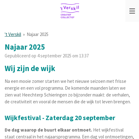
Ga
direct
naar
de
hoofdinhoud
't Verskil
»
Najaar 2025
Najaar 2025
Gepubliceerd op 4 september 2025 om 13:37
Wij zijn de wijk
Na een mooie zomer starten we het nieuwe seizoen met frisse
energie en een vol programma. De komende maanden laten we
zien wat Heechterp Schieringen zo bijzonder maakt: de verhalen,
de creativiteit en vooral de mensen die de wijk tot leven brengen.
Wijkfestival - Zaterdag 20 september
De dag waarop de buurt elkaar ontmoet.
Het wijkfestival
staat centraal in het najaarsprogramma. Een dag vol ontmoetingen,