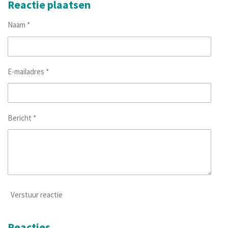
e
l
r
e
Reactie plaatsen
n
e
n
Naam *
E-mailadres *
Bericht *
Verstuur reactie
Reacties