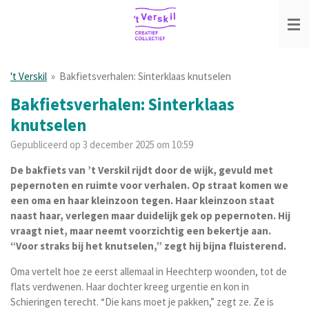
Ga
direct
naar
de
hoofdinhoud
't Verskil
»
Bakfietsverhalen: Sinterklaas knutselen
Bakfietsverhalen: Sinterklaas
knutselen
Gepubliceerd op 3 december 2025 om 10:59
De bakfiets van ’t Verskil rijdt door de wijk, gevuld met
pepernoten en ruimte voor verhalen.
Op straat komen we
een oma en haar kleinzoon tegen.
Haar kleinzoon staat
naast haar, verlegen maar duidelijk gek op pepernoten. Hij
vraagt niet, maar neemt voorzichtig een bekertje aan.
“Voor straks bij het knutselen,” zegt hij bijna fluisterend.
Oma vertelt hoe ze eerst allemaal in Heechterp woonden, tot de
flats verdwenen. Haar dochter kreeg urgentie en kon in
Schieringen terecht. “Die kans moet je pakken,” zegt ze. Ze is