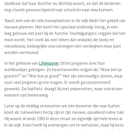
dankbaar dat haar dochter nu dichtbij woont, en dat de kinderen
nog steeds gewoon lopend naar school én naar oma kunnen.
Naast een van de vele bouwplaatsen in de wijk klinkt het geluid van
nieuwe plannen. Hier komt het speciaal onderwijs terug, in een
laag gebouw dat past bij de functie. Voorbijgangers zeggen dat het
mooi wordt. Het voelt als een teken dat ondanks de sloop en
nieuwbouw, belangrijke voorzieningen niet verdwijnen maar juist
worden vernieuwd.
In het gebouw van
Lifemaster
zitten jongeren over hun
werkboekjes gebogen. Ze beantwoorden vragen als “Waar ben je
goed in?” en “Wat kun je goed?” Het zijn eenvoudige zinnen, maar
voor veel jongeren grote vragen. Er wordt geconcentreerd
gewerkt. De bakfiets draagt bij met pepernoten, maar vooral een
moment van herkenning.
Later op de middag ontmoeten we een bewoner die naar buiten
komt als tuinwerkers bezig zijn in zijn nieuwe, opvallend ruime tuin.
Hij woont al sinds 1993 in deze straat en eigenlijk zijn hele leven al
in de wijk. Even heeft hij overwogen om te verhuizen, maar hij koos