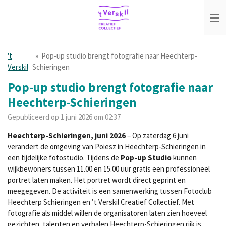
Ga
direct
naar
de
hoofdinhoud
't
»
Pop-up studio brengt fotografie naar Heechterp-
Verskil
Schieringen
Pop-up studio brengt fotografie naar
Heechterp-Schieringen
Gepubliceerd op 1 juni 2026 om 02:37
Heechterp-Schieringen, juni 2026
– Op zaterdag 6 juni
verandert de omgeving van Poiesz in Heechterp-Schieringen in
een tijdelijke fotostudio. Tijdens de
Pop-up Studio
kunnen
wijkbewoners tussen 11.00 en 15.00 uur gratis een professioneel
portret laten maken. Het portret wordt direct geprint en
meegegeven. De activiteit is een samenwerking tussen Fotoclub
Heechterp Schieringen en ’t Verskil Creatief Collectief.
Met
fotografie als middel willen de organisatoren laten zien hoeveel
gezichten, talenten en verhalen Heechterp-Schieringen rijk is.