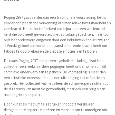
Poging 2937 gaat verder dan een traditionele voorstelling; het is
eerder een poëtische verkenning van menselijke kwetsbaarheid en
veerkracht. Het collectief erkent dat bijna iedereen wel iemand
kent die ooit heeft geworsteld met suïcidale gedachten, maar toch
blijft het onderwerp omgeven door een indrukwekkend stilzwijgen.
't Verskil gelooft dat kunst een transformerende kracht heeft om
taboes te doorbreken en de diepste emoties aan te boren.
De naam Poging 2937 draagt een symbolische lading, alsof het
collectief een reeks eerdere pogingen heeft ondernomen om dit
complexe onderwerp aan te pakken. De voorstelling is meer dan
een artistieke expressie; het is een uitnodiging tot reflectie en
gesprek. Het collectief wil niet alleen de schijnwerpers richten op
de duisternis van mentale gezondheid, maar ook een brug slaan
naar begrip en empathie.
Door kunst als medium te gebruiken, hoopt 't Verskil een
diepgaandere impact te creëren en mensen aan te moedigen om