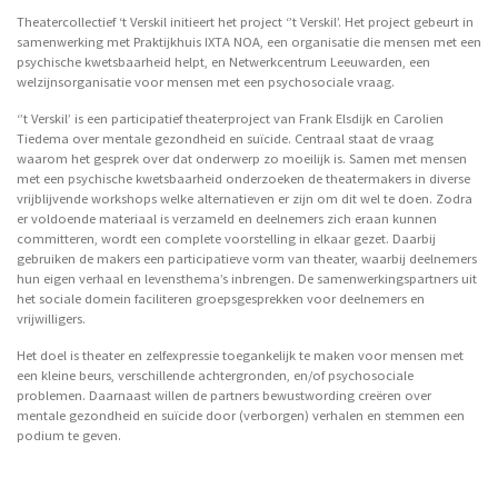
Theatercollectief ‘t Verskil initieert het project ‘’t Verskil’. Het project gebeurt in
samenwerking met Praktijkhuis IXTA NOA, een organisatie die mensen met een
psychische kwetsbaarheid helpt, en Netwerkcentrum Leeuwarden, een
welzijnsorganisatie voor mensen met een psychosociale vraag.
‘’t Verskil’ is een participatief theaterproject van Frank Elsdijk en Carolien
Tiedema over mentale gezondheid en suïcide. Centraal staat de vraag
waarom het gesprek over dat onderwerp zo moeilijk is. Samen met mensen
met een psychische kwetsbaarheid onderzoeken de theatermakers in diverse
vrijblijvende workshops welke alternatieven er zijn om dit wel te doen. Zodra
er voldoende materiaal is verzameld en deelnemers zich eraan kunnen
committeren, wordt een complete voorstelling in elkaar gezet. Daarbij
gebruiken de makers een participatieve vorm van theater, waarbij deelnemers
hun eigen verhaal en levensthema’s inbrengen. De samenwerkingspartners uit
het sociale domein faciliteren groepsgesprekken voor deelnemers en
vrijwilligers.
Het doel is theater en zelfexpressie toegankelijk te maken voor mensen met
een kleine beurs, verschillende achtergronden, en/of psychosociale
problemen. Daarnaast willen de partners bewustwording creëren over
mentale gezondheid en suïcide door (verborgen) verhalen en stemmen een
podium te geven.